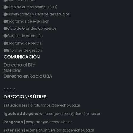
Carrera Docente
Ciclo de cursos online (CCO)
Observatorios y Centros de Estudios
Programas de extensión
Ciclo de Grandes Conciertos
Cursos de extensión
Programa de becas
Informes de gestión
COMUNICACIÓN
Derecho al Día
Noticias
Derecho en Radio UBA
DIRECCIONES ÚTILES
Estudiantes |
diralumnos@derecho.uba.ar
Igualdad de género
|
areageneroest@derecho.uba.ar
Posgrado |
posgrado@derecho.uba.ar
Extensión |
extensionuniversitaria@derecho.uba.ar