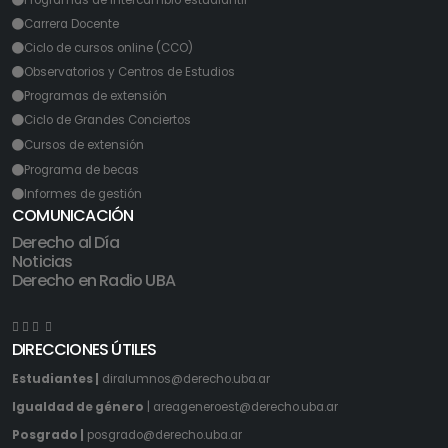
Programas de intercambio estudiantil
Carrera Docente
Ciclo de cursos online (CCO)
Observatorios y Centros de Estudios
Programas de extensión
Ciclo de Grandes Conciertos
Cursos de extensión
Programa de becas
Informes de gestión
COMUNICACIÓN
Derecho al Día
Noticias
Derecho en Radio UBA
DIRECCIONES ÚTILES
Estudiantes |
diralumnos@derecho.uba.ar
Igualdad de género
|
areageneroest@derecho.uba.ar
Posgrado |
posgrado@derecho.uba.ar