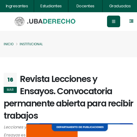
Ingresantes
Estudiantes
Docentes
Graduadas
INICIO
INSTITUCIONAL
Revista Lecciones y
16
Ensayos. Convocatoria
MAR
permanente abierta para recibir
trabajos
Lecciones y
Ensayos
es