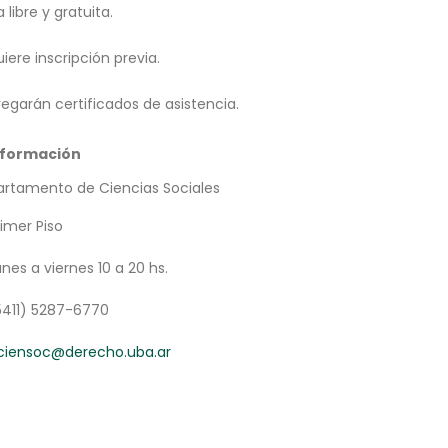
 libre y gratuita.
iere inscripción previa.
regarán certificados de asistencia.
nformación
rtamento de Ciencias Sociales
rimer Piso
unes a viernes 10 a 20 hs.
5411) 5287-6770
ciensoc@derecho.uba.ar