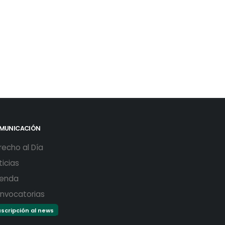
MUNICACIÓN
recho al Día
ticias
enda
nvocatorias
scripción al news