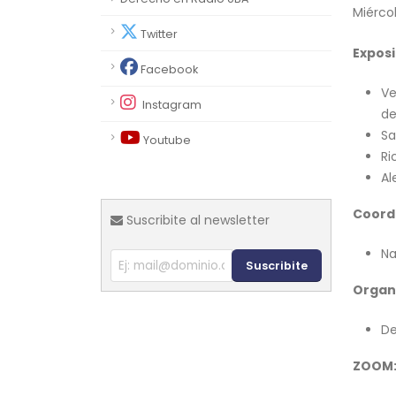
Miércol
Twitter
Exposi
Facebook
Ve
Instagram
de
Sa
Youtube
Ri
Al
Coord
Suscribite al newsletter
Na
Suscribite
Organ
De
ZOOM