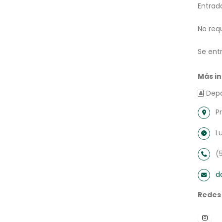
Entrada
No requ
Se ent
Más i
Depa
P
L
(
d
Redes