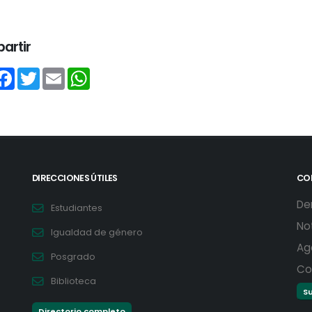
artir
hare
Facebook
Twitter
Email
WhatsApp
DIRECCIONES ÚTILES
CO
De
Estudiantes
No
Igualdad de género
Ag
Posgrado
Co
Biblioteca
Su
Directorio completo