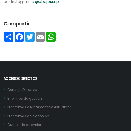
por Instagram a
@ubajessup
.
Compartir
Share
Facebook
Twitter
Email
WhatsApp
ACCESOS DIRECTOS
Consejo Directivo
Informes de gestión
Programas de intercambio estudiantil
Programas de extensión
Cursos de extensión