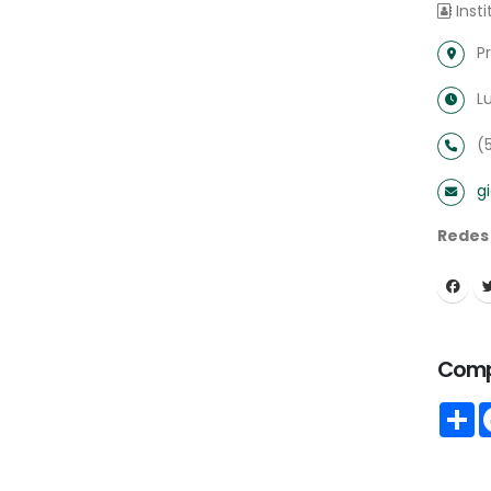
Insti
P
L
(
g
Redes
Comp
S