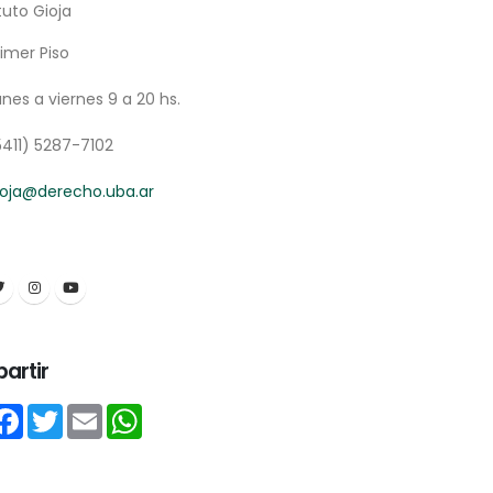
tuto Gioja
rimer Piso
unes a viernes 9 a 20 hs.
5411) 5287-7102
ioja@derecho.uba.ar
artir
hare
Facebook
Twitter
Email
WhatsApp