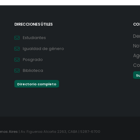
DIRECCIONES ÚTILES
CO
De
Estudiantes
No
Igualdad de género
Ag
Posgrado
Co
Biblioteca
Su
Directorio completo
enos Aires
| Av. Figueroa Alcorta 2263, CABA | 5287-6700