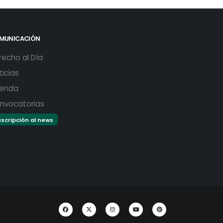
MUNICACIÓN
recho al Día
ticias
enda
nvocatorias
scripción al news