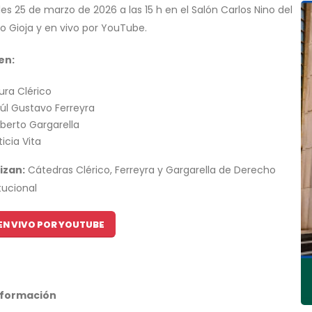
es 25 de marzo de 2026 a las 15 h en el Salón Carlos Nino del
to Gioja y en vivo por YouTube.
en:
ura Clérico
úl Gustavo Ferreyra
berto Gargarella
ticia Vita
izan:
Cátedras Clérico, Ferreyra y Gargarella de Derecho
tucional
EN VIVO POR YOUTUBE
nformación