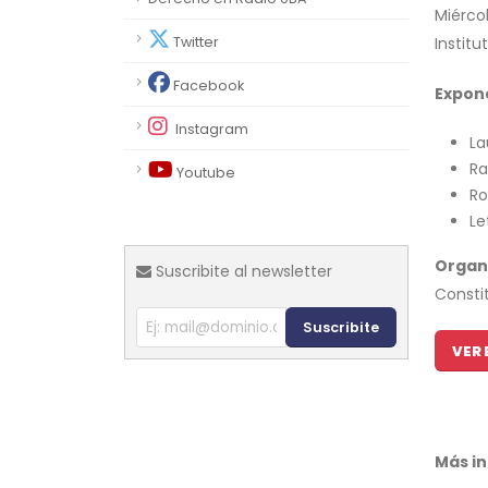
Miércol
Twitter
Institu
Facebook
Expon
Instagram
La
Ra
Youtube
Ro
Le
Organ
Suscribite al newsletter
Consti
Suscribite
VER 
Más i