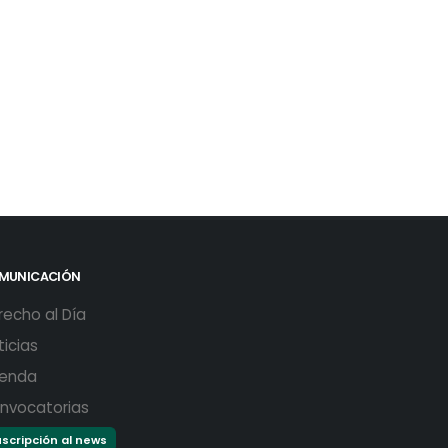
MUNICACIÓN
recho al Día
ticias
enda
nvocatorias
scripción al news