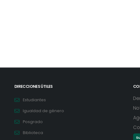
DIRECCIONES ÚTILES
CO
De
Estudiantes
No
Igualdad de género
Ag
Posgrado
Co
Biblioteca
Su