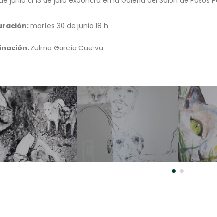
de junio al 13 de julio expondrá en la Galería del Salón de Pasos P
uración:
martes 30 de junio 18 h
inación:
Zulma García Cuerva