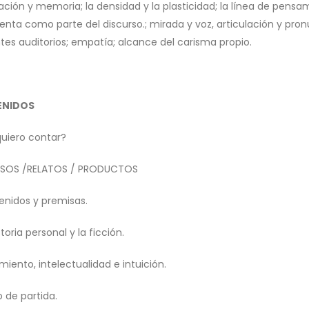
ción y memoria; la densidad y la plasticidad; la línea de pensam
enta como parte del discurso.; mirada y voz, articulación y pro
ntes auditorios; empatía; alcance del carisma propio.
ENIDOS
uiero contar?
RSOS /RELATOS / PRODUCTOS
enidos y premisas.
storia personal y la ficción.
miento, intelectualidad e intuición.
o de partida.