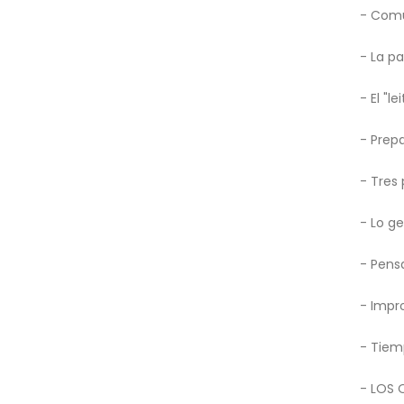
- Comu
- La pa
- El "l
- Prepa
- Tres
- Lo ge
- Pens
- Impro
- Tiemp
- LOS 