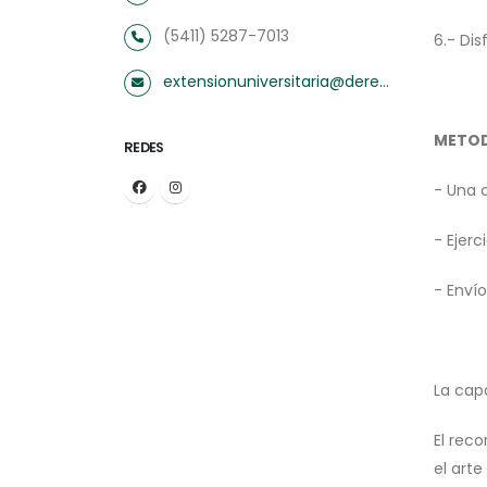
(5411) 5287-7013
6.- Dis
extensionuniversitaria@derecho.uba.ar
METO
REDES
- Una c
- Ejer
- Envío
La cap
El rec
el art