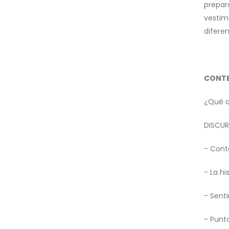
prepara
vestim
difere
CONT
¿Qué q
DISCU
- Cont
- La hi
- Senti
- Punt