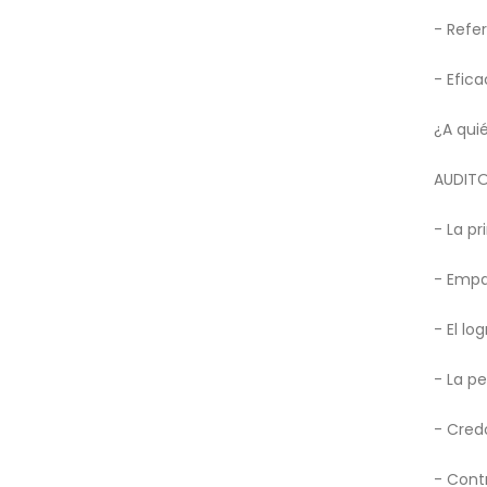
- Refe
- Efica
¿A qui
AUDITO
- La p
- Empa
- El lo
- La p
- Credo
- Contr