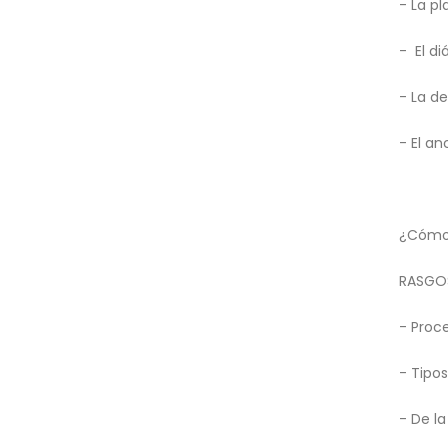
- La pl
- El di
- La d
- El an
¿Cómo 
RASGOS
- Proc
- Tipos
- De la