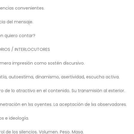
rencias convenientes.
cia del mensaje.
én quiero contar?
RIOS / INTERLOCUTORES
rimera impresión como sostén discursivo.
tía, autoestima, dinamismo, asertividad, escucha activa.
gro de lo atractivo en el contenido. Su transmisión al exterior.
enetración en lxs oyentes. La aceptación de lxs observadores.
s e ideología.
ol de los silencios. Volumen. Peso. Masa.