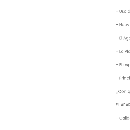
- Uso d
- Nuev
- El Ág
- La Pl
- El es
- Princ
¿Con q
EL AP
- Cali