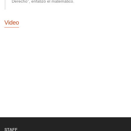
Derecho”, enfatizó el matemático.
Video
STAFF