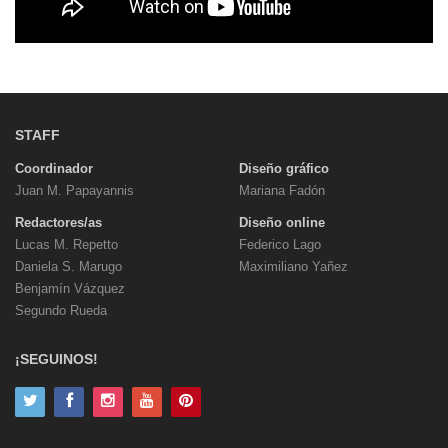
STAFF
Coordinador
Diseño gráfico
Juan M. Papayannis
Mariana Fadón
Redactores/as
Diseño online
Lucas M. Repetto
Federico Lago
Daniela S. Marugo
Maximiliano Yañez
Benjamín Vázquez
Segundo Rueda
¡SEGUINOS!