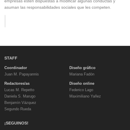
empresas estén dispuestas a modificar algunas conductas y
asuman las responsabilidades sociales que les competen.
STAFF
Coordinador
Diseño gráfico
Juan M. Papayannis
Mariana Fadón
Redactores/as
Diseño online
Lucas M. Repetto
Federico Lago
Daniela S. Marugo
Maximiliano Yañez
Benjamín Vázquez
Segundo Rueda
¡SEGUINOS!