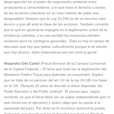
desproporción en el poder de negociación existente entre
productores y consumidores, y lo que hace el derecho a través
de las acciones colectivas es un mero intento de paliar esa
desigualdad. Destacó que la Ley 24.240 es de un enorme valor
técnico y que allí está la clave de las acciones. También comentó
que lo que en general se impugna es la legitimación activa de la
incidencia colectiva, y en ese sentido las empresas admiten
reclamos pero no reintegros generales. “Este es hoy el campo de
discusión que hay que pelear culturalmente porque si se admite
que hay abusos, debe responderse por eso ante la gente”.
Alejandra Gils Carbó
(Fiscal General de la Cámara Comercial
de la Capital Federal) – El tema que trató fue la legitimación del
Ministerio Público Fiscal para defender al consumidor. Explicó
que se trata de un permiso del art. 52 de la ley 24.240 con base
en la CN. “Durante 10 años se discutió si debía depender del
Poder Ejecutivo o del Poder Judicial”. El asunto aquí, según
comentó, es que el fiscal debe ser un sujeto independiente (por lo
que choca con el ejecutivo) y activo (algo que se opone a la
pasividad del juez). Por tanto se le reconoce autonomía propia.
Asimismo, argumentó que en el derecho penal no se dicute la