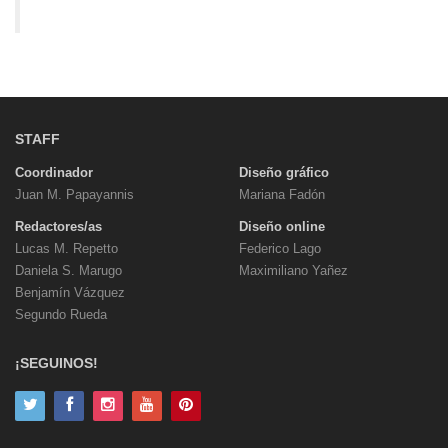
STAFF
Coordinador
Diseño gráfico
Juan M. Papayannis
Mariana Fadón
Redactores/as
Diseño online
Lucas M. Repetto
Federico Lago
Daniela S. Marugo
Maximiliano Yañez
Benjamín Vázquez
Segundo Rueda
¡SEGUINOS!