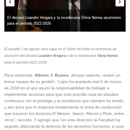
El decano Leandro Vergara y la vicedecana Silvia Nonna asumieron
El decano Leandro Vergara y la vicedecana Silvia Nonna asumieron
para el período 2022-2026
para el período 2022-2026
El pasado 1 de agosto, tuvo lugar en el Salón de Actos la ceremonia de
asunción del decano
Leandro Vergara
y de la vicedecana
Silvia Nonna
para el período 2022-2026.
Para comenzar,
Alberto J. Bueres
, decano saliente, realizó un
breve repaso de su gestión. "Lejos ha quedado ese 5 de marzo
de 2018 en el que asumí la responsabilidad de trabajar e
implementar acciones para que esta querida casa de estudios
continuara con el prestigio y la excelencia que siempre ha tenido,
y aún para que lo mejorara fortaleciendo la línea de conducción
que trazaron los doctores D´Alessio, Saenz, Alterini y Pinto, entre
otros", recordó. Y agregó que "en esta dirección la Facultad ha
seguido afianzando la defensa de los derechos humanos, a cuyo