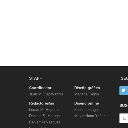
STAFF
¡SE
Coordinador
Diseño gráfico
Juan M. Papayannis
Mariana Fadón
Redactores/as
Diseño online
SUS
Lucas M. Repetto
Federico Lago
Daniela S. Marugo
Maximiliano Yañez
Benjamín Vázquez