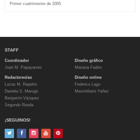
Primer cuatrimestre de 2005
STAFF
Coordinador
Diseño gráfico
Juan M. Papayannis
Mariana Fadón
Redactores/as
Diseño online
Lucas M. Repetto
Federico Lago
Daniela S. Marugo
Maximiliano Yañez
Benjamín Vázquez
Segundo Rueda
¡SEGUINOS!