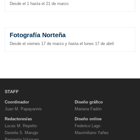
Desde el 1 hasta el 21 de marzo
Fotografía Norteña
Desde el viernes 17 de marzo y hasta el lunes 17 de abril
STAFF
Coordinador
Diseño gráfico
Juan M. Papayannis
Mariana Fadón
Redactores/as
Diseño online
Lucas M. Repetto
Federico Lago
Daniela S. Marugo
Maximiliano Yañez
Benjamín Vázquez