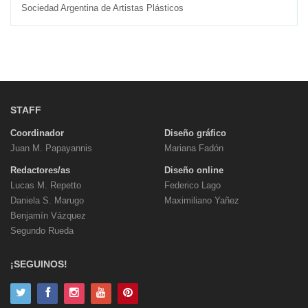
Sociedad Argentina de Artistas Plásticos
STAFF
Coordinador
Diseño gráfico
Juan M. Papayannis
Mariana Fadón
Redactores/as
Diseño online
Lucas M. Repetto
Federico Lago
Daniela S. Marugo
Maximiliano Yañez
Benjamín Vázquez
Segundo Rueda
¡SEGUINOS!