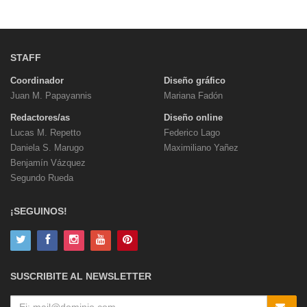
STAFF
Coordinador
Diseño gráfico
Juan M. Papayannis
Mariana Fadón
Redactores/as
Diseño online
Lucas M. Repetto
Federico Lago
Daniela S. Marugo
Maximiliano Yañez
Benjamín Vázquez
Segundo Rueda
¡SEGUINOS!
SUSCRIBITE AL NEWSLETTER