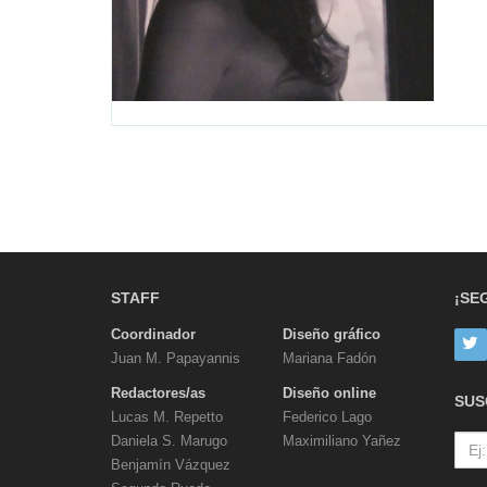
STAFF
¡SE
Coordinador
Diseño gráfico
Juan M. Papayannis
Mariana Fadón
Redactores/as
Diseño online
SUS
Lucas M. Repetto
Federico Lago
Daniela S. Marugo
Maximiliano Yañez
Benjamín Vázquez