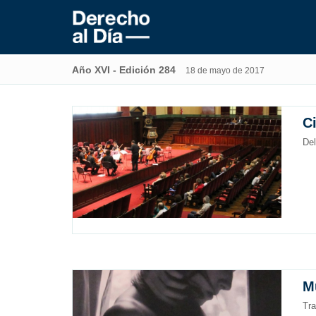
Año XVI - Edición 284
18 de mayo de 2017
C
Del
M
Tra