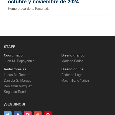
octubre y noviembre de 2024
Hemeroteca de la Facultad.
STAFF
Coordinador
Diseño gráfico
Juan M. Papayannis
Mariana Fadón
Redactores/as
Diseño online
Lucas M. Repetto
Federico Lago
Daniela S. Marugo
Maximiliano Yañez
Benjamín Vázquez
Segundo Rueda
¡SEGUINOS!