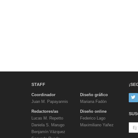
STAFF
¡SE
Coordinador
Diseño gráfico
Juan M. Papayannis
Mariana Fadón
Redactores/as
Diseño online
SUS
Lucas M. Repetto
Federico Lago
Daniela S. Marugo
Maximiliano Yañez
Benjamín Vázquez