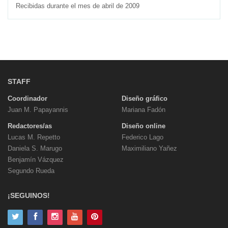
Recibidas durante el mes de abril de 2009
STAFF
Coordinador
Diseño gráfico
Juan M. Papayannis
Mariana Fadón
Redactores/as
Diseño online
Lucas M. Repetto
Federico Lago
Daniela S. Marugo
Maximiliano Yañez
Benjamín Vázquez
Segundo Rueda
¡SEGUINOS!