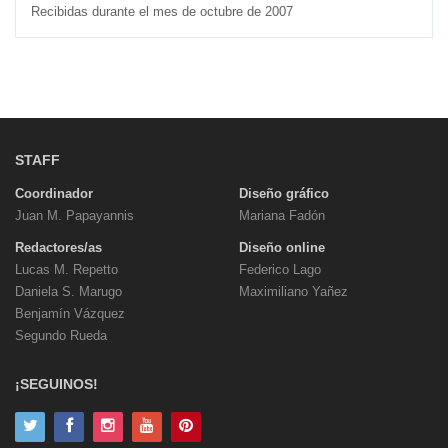
Recibidas durante el mes de octubre de 2007
STAFF
Coordinador
Diseño gráfico
Juan M. Papayannis
Mariana Fadón
Redactores/as
Diseño online
Lucas M. Repetto
Federico Lago
Daniela S. Marugo
Maximiliano Yañez
Benjamín Vázquez
Segundo Rueda
¡SEGUINOS!