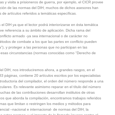
imas y visita a prisioneros de guerra, por ejemplo, el CICR provee
ción de las normas del DIH; muchos de dichos asesores han
de artículos referidos a temáticas específicas.
l DIH ya que el lector podrá interiorizarse en ésta temática
e referencia a su ámbito de aplicación. Dicha rama del
onflicto armado -ya sea internacional o de carácter no
 métodos de combate a los que las partes en conflicto pueden
), y proteger a las personas que no participan en las
en esas circunstancias (normas conocidas como “Derecho de
 del DIH, nos introduciremos ahora, a grandes rasgos, en el
 páginas, contiene 20 artículos escritos por los especialistas
troductoria del compilador, el orden del número responde a una
culares. Es relevante asimismo reparar en el título del número
chas de las contribuciones desarrollan institutos de otras
icos que aborda la compilación, encontramos trabajos referidos
ormas que limitan o restringen los medios y métodos para
udencial –nacional e internacional- de normas del DIH; la