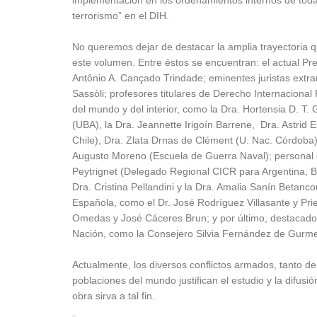
implementación en los ordenamientos internos de todas
terrorismo” en el DIH.
No queremos dejar de destacar la amplia trayectoria 
este volumen. Entre éstos se encuentran: el actual P
Antônio A. Cançado Trindade; eminentes juristas extr
Sassòli; profesores titulares de Derecho Internaciona
del mundo y del interior, como la Dra. Hortensia D. T. 
(UBA), la Dra. Jeannette Irigoín Barrene, Dra. Astrid
Chile), Dra. Zlata Drnas de Clément (U. Nac. Córdoba),
Augusto Moreno (Escuela de Guerra Naval); personal 
Peytrignet (Delegado Regional CICR para Argentina, Bra
Dra. Cristina Pellandini y la Dra. Amalia Sanín Betanc
Española, como el Dr. José Rodríguez Villasante y Pr
Omedas y José Cáceres Brun; y por último, destacados
Nación, como la Consejero Silvia Fernández de Gurmen
Actualmente, los diversos conflictos armados, tanto de
poblaciones del mundo justifican el estudio y la difu
obra sirva a tal fin.