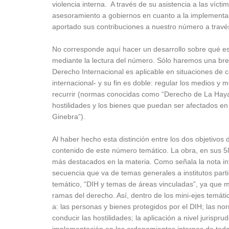
violencia interna. A través de su asistencia a las víct
asesoramiento a gobiernos en cuanto a la implementa
aportado sus contribuciones a nuestro número a través 
No corresponde aquí hacer un desarrollo sobre qué es e
mediante la lectura del número. Sólo haremos una brev
Derecho Internacional es aplicable en situaciones de c
internacional- y su fin es doble: regular los medios y
recurrir (normas conocidas como “Derecho de La Haya”
hostilidades y los bienes que puedan ser afectados 
Ginebra”).
Al haber hecho esta distinción entre los dos objetivos
contenido de este número temático. La obra, en sus 583
más destacados en la materia. Como señala la nota in
secuencia que va de temas generales a institutos parti
temático, “DIH y temas de áreas vinculadas”, ya que mu
ramas del derecho. Así, dentro de los mini-ejes temát
a: las personas y bienes protegidos por el DIH; las n
conducir las hostilidades; la aplicación a nivel jurispr