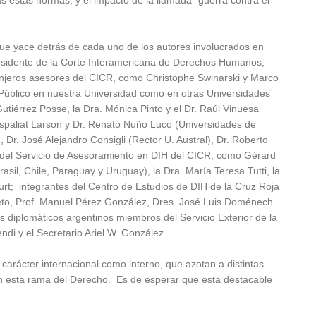
 estas normas; y el impacto de la llamada “guerra contra el
que yace detrás de cada uno de los autores involucrados en
residente de la Corte Interamericana de Derechos Humanos,
anjeros asesores del CICR, como Christophe Swinarski y Marco
l Público en nuestra Universidad como en otras Universidades
Gutiérrez Posse, la Dra. Mónica Pinto y el Dr. Raúl Vinuesa
 Espaliat Larson y Dr. Renato Nuño Luco (Universidades de
 Dr. José Alejandro Consigli (Rector U. Austral), Dr. Roberto
del Servicio de Asesoramiento en DIH del CICR, como Gérard
sil, Chile, Paraguay y Uruguay), la Dra. María Teresa Tutti, la
ourt; integrantes del Centro de Estudios de DIH de la Cruz Roja
ieto, Prof. Manuel Pérez González, Dres. José Luis Doménech
 diplomáticos argentinos miembros del Servicio Exterior de la
di y el Secretario Ariel W. González.
 carácter internacional como interno, que azotan a distintas
sión esta rama del Derecho. Es de esperar que esta destacable