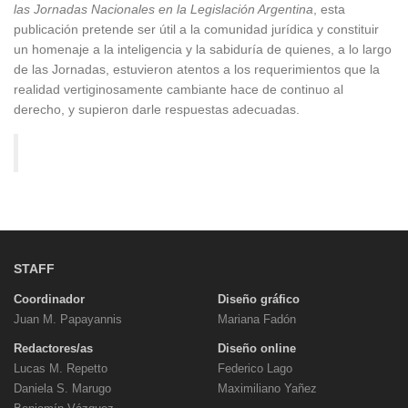
las Jornadas Nacionales en la Legislación Argentina
, esta
publicación pretende ser útil a la comunidad jurídica y constituir
un homenaje a la inteligencia y la sabiduría de quienes, a lo largo
de las Jornadas, estuvieron atentos a los requerimientos que la
realidad vertiginosamente cambiante hace de continuo al
derecho, y supieron darle respuestas adecuadas.
STAFF
Coordinador
Diseño gráfico
Juan M. Papayannis
Mariana Fadón
Redactores/as
Diseño online
Lucas M. Repetto
Federico Lago
Daniela S. Marugo
Maximiliano Yañez