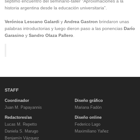
séptimo encuentro del seminario-taller “Aproximaciones a la
historia argentina desde la educación universitaria”.
Verónica Lescano Galardi
y
Andrea Gastron
brindaron unas
palabras introductorias y luego dieron paso a las ponencias
Darío
Garasino
y
Sandro Olaza Pallero
.
STAFF
Coordinador
Diseño gráfico
Juan M. Papayannis
Mariana Fadón
Redactores/as
Diseño online
Lucas M. Repetto
Federico Lago
Daniela S. Marugo
Maximiliano Yañez
Benjamín Vázquez