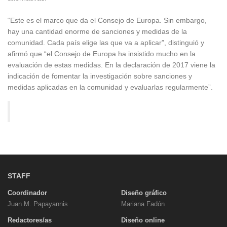
“Este es el marco que da el Consejo de Europa. Sin embargo,
hay una cantidad enorme de sanciones y medidas de la
comunidad. Cada país elige las que va a aplicar”, distinguió y
afirmó que “el Consejo de Europa ha insistido mucho en la
evaluación de estas medidas. En la declaración de 2017 viene la
indicación de fomentar la investigación sobre sanciones y
medidas aplicadas en la comunidad y evaluarlas regularmente”.
STAFF
Coordinador
Diseño gráfico
Juan M. Papayannis
Mariana Fadón
Redactores/as
Diseño online