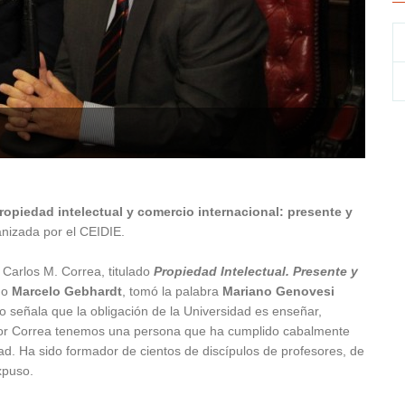
Propi
Propi
ropiedad intelectual y comercio internacional: presente y
anizada por el CEIDIE.
 Carlos M. Correa, titulado
Propiedad Intelectual. Presente y
no
Marcelo Gebhardt
, tomó la palabra
Mariano Genovesi
rio señala que la obligación de la Universidad es enseñar,
ofesor Correa tenemos una persona que ha cumplido cabalmente
ad. Ha sido formador de cientos de discípulos de profesores, de
xpuso.