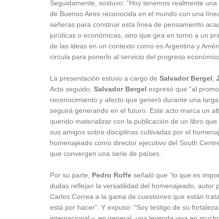
Seguidamente, sostuvo: “Hoy tenemos realmente una e
de Buenos Aires reconocida en el mundo con una línea
señeras para construir esta línea de pensamiento aca
jurídicas o económicas, sino que gira en torno a un pri
de las ideas en un contexto como es Argentina y Amér
circula para ponerlo al servicio del progreso económico 
La presentación estuvo a cargo de
Salvador Bergel
,
Acto seguido,
Salvador Bergel
expresó que “al promov
reconocimiento y afecto que generó durante una larga
seguirá generando en el futuro. Este acto marca un al
querido materializar con la publicación de un libro que
sus amigos sobre disciplinas cultivadas por el homena
homenajeado como director ejecutivo del South Centre,
que convergen una serie de países.
Por su parte,
Pedro Roffe
señaló que “lo que es import
dudas reflejan la versatilidad del homenajeado, autor p
Carlos Correa a la gama de cuestiones que están tratad
está por hacer”. Y expuso: “Soy testigo de su fortaleza
internacional y, en general, una leyenda viva en mucho