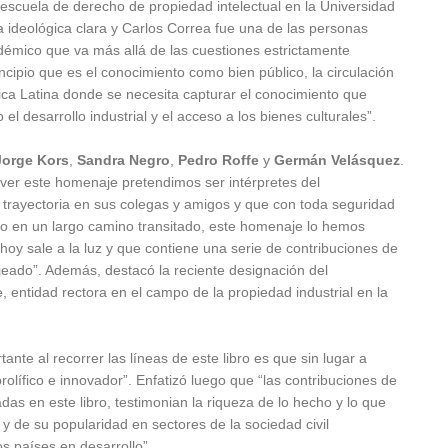
scuela de derecho de propiedad intelectual en la Universidad
 ideológica clara y Carlos Correa fue una de las personas
démico que va más allá de las cuestiones estrictamente
ncipio que es el conocimiento como bien público, la circulación
ica Latina donde se necesita capturar el conocimiento que
el desarrollo industrial y el acceso a los bienes culturales”.
Jorge Kors
,
Sandra Negro
,
Pedro Roffe
y
Germán Velásquez
.
er este homenaje pretendimos ser intérpretes del
 trayectoria en sus colegas y amigos y que con toda seguridad
to en un largo camino transitado, este homenaje lo hemos
 hoy sale a la luz y que contiene una serie de contribuciones de
jeado”. Además, destacó la reciente designación del
 entidad rectora en el campo de la propiedad industrial en la
ante al recorrer las líneas de este libro es que sin lugar a
rolífico e innovador”. Enfatizó luego que “las contribuciones de
as en este libro, testimonian la riqueza de lo hecho y lo que
 y de su popularidad en sectores de la sociedad civil
s países en desarrollo”.