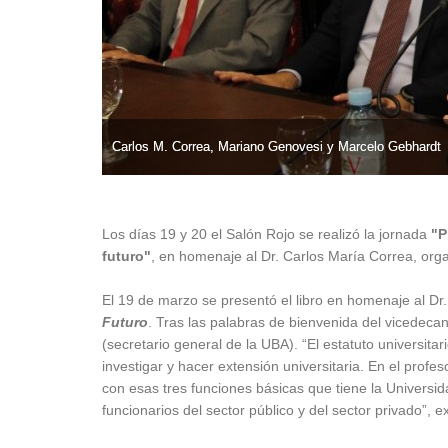
Carlos M. Correa, Mariano Genovesi y Marcelo Gebhardt
Carlos M. Correa, Mariano Genovesi y Marcelo Gebhardt
Los días 19 y 20 el Salón Rojo se realizó la jornada
"P
futuro"
, en homenaje al Dr. Carlos María Correa, org
El 19 de marzo se presentó el libro en homenaje al Dr.
Futuro
. Tras las palabras de bienvenida del vicedeca
(secretario general de la UBA). “El estatuto universita
investigar y hacer extensión universitaria. En el pr
con esas tres funciones básicas que tiene la Universid
funcionarios del sector público y del sector privado”, e