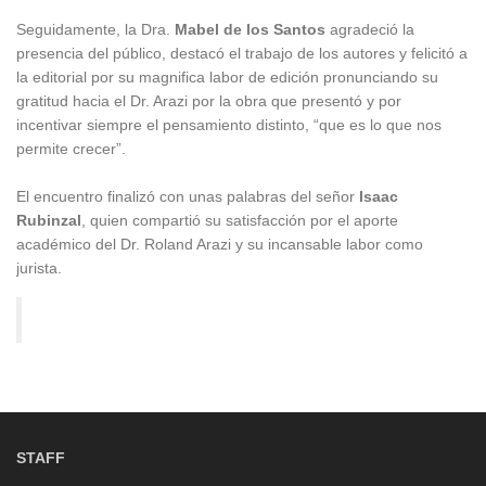
Seguidamente, la Dra.
Mabel de los Santos
agradeció la
presencia del público, destacó el trabajo de los autores y felicitó a
la editorial por su magnifica labor de edición pronunciando su
gratitud hacia el Dr. Arazi por la obra que presentó y por
incentivar siempre el pensamiento distinto, “que es lo que nos
permite crecer”.
El encuentro finalizó con unas palabras del señor
Isaac
Rubinzal
, quien compartió su satisfacción por el aporte
académico del Dr. Roland Arazi y su incansable labor como
jurista.
STAFF