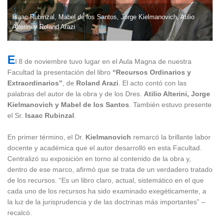
Isaac Rubinzal, Mabel de los Santos, Jorge Kielmanovich, Atilio
Alterini y Roland Arazi
E
l 8 de noviembre tuvo lugar en el Aula Magna de nuestra
Facultad la presentación del libro
“Recursos Ordinarios y
Extraordinarios”
, de
Roland Arazi
. El acto contó con las
palabras del autor de la obra y de los Dres.
Atilio Alterini, Jorge
Kielmanovich y Mabel de los Santos
. También estuvo presente
el Sr.
Isaac Rubinzal
.
En primer término, el Dr.
Kielmanovich
remarcó la brillante labor
docente y académica que el autor desarrolló en esta Facultad.
Centralizó su exposición en torno al contenido de la obra y,
dentro de ese marco, afirmó que se trata de un verdadero tratado
de los recursos. “Es un libro claro, actual, sistemático en el que
cada uno de los recursos ha sido examinado exegéticamente, a
la luz de la jurisprudencia y de las doctrinas más importantes” –
recalcó.