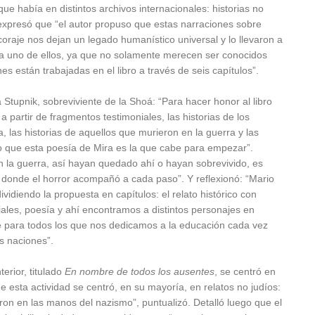
ue había en distintos archivos internacionales: historias no
expresó que “el autor propuso que estas narraciones sobre
raje nos dejan un legado humanístico universal y lo llevaron a
ada uno de ellos, ya que no solamente merecen ser conocidos
es están trabajadas en el libro a través de seis capítulos”.
 Stupnik, sobreviviente de la Shoá: “Para hacer honor al libro
 partir de fragmentos testimoniales, las historias de los
, las historias de aquellos que murieron en la guerra y las
do que esta poesía de Mira es la que cabe para empezar”.
n la guerra, así hayan quedado ahí o hayan sobrevivido, es
donde el horror acompañó a cada paso”. Y reflexionó: “Mario
dividiendo la propuesta en capítulos: el relato histórico con
ales, poesía y ahí encontramos a distintos personajes en
 para todos los que nos dedicamos a la educación cada vez
s naciones”.
erior, titulado
En nombre de todos los ausentes
, se centró en
e esta actividad se centró, en su mayoría, en relatos no judíos:
ron en las manos del nazismo”, puntualizó. Detalló luego que el