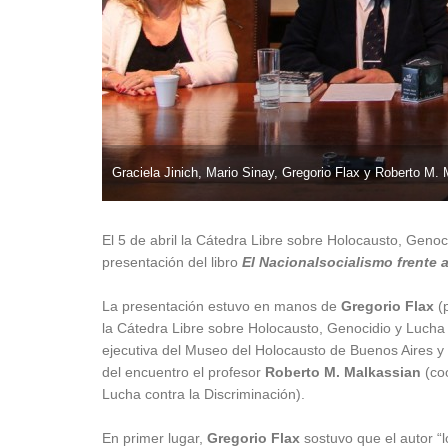
Graciela Jinich, Mario Sinay, Gregorio Flax y Roberto M.
El 5 de abril la Cátedra Libre sobre Holocausto, Genoci
presentación del libro
El Nacionalsocialismo frente 
La presentación estuvo en manos de
Gregorio Flax
(p
la Cátedra Libre sobre Holocausto, Genocidio y Lucha 
ejecutiva del Museo del Holocausto de Buenos Aires y a
del encuentro el profesor
Roberto M. Malkassian
(co
Lucha contra la Discriminación).
En primer lugar,
Gregorio Flax
sostuvo que el autor “l