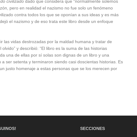
do civilizado
dado que considera que “normalmente solemos
razón, pero en realidad el nazismo no fue solo un fenómeno
vilizado contra todos los que se oponían a sus ideas y es más
dejó el nazismo y de eso trata este libro desde un enfoque
r las vidas destrozadas por la maldad humana y tratar de
olvido” y describió: “El libro es la suma de las historias
a una de ellas por sí solas son dignas de un libro y una
an a ser setenta y terminaron siendo casi doscientas historias. Es
s un justo homenaje a estas personas que se los merecen por
GUINOS!
SECCIONES