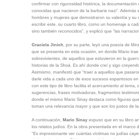
confirmar con rigurosidad histórica, la documentación q
conocidas que nacieron de la barbarie nazi”. Además 
hombres y mujeres que demostraron su valentía y su co
escribir este, su cuarto libro, como un homenaje a c
sino también reconocidos”, y explicó que “las narracion
Graciela Jinich
, por su parte, leyó una poesía de Mira
que se presenta en esta ocasión, en donde Mario trae a
sobrevivientes, de aquellos que estuvieron en la guerra
historias de la Shoá. Es ahí donde creí y sigo creyen
Asimismo, manifestó que “traer a aquellos que pasaro
darle vida a cada uno de esos sucesos espantosos en 
con este tipo de libro facilita el acercamiento al tema, 
sugerencias, frases motivadoras, fragmentos testimoni
donde el mismo Mario Sinay destaca como figuras que
toman una relevancia mayor y que son los justos de la
A continuación,
Mario Sinay
expuso que en su libro ant
los relatos judíos. En la obra presentada en el marco d
“Es impresionante ver cuántas víctimas no judías caye