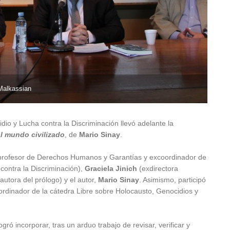
 Malkassian
dio y Lucha contra la Discriminación llevó adelante la
al mundo civilizado
, de
Mario Sinay
.
rofesor de Derechos Humanos y Garantías y excoordinador de
contra la Discriminación),
Graciela Jinich
(exdirectora
utora del prólogo) y el autor,
Mario Sinay
. Asimismo, participó
ordinador de la cátedra Libre sobre Holocausto, Genocidios y
ogró incorporar, tras un arduo trabajo de revisar, verificar y