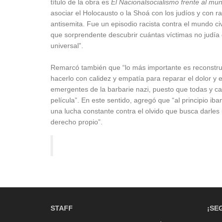
título de la obra es
El Nacionalsocialismo frente al mun
asociar el Holocausto o la Shoá con los judíos y con 
antisemita. Fue un episodio racista contra el mundo ci
que sorprendente descubrir cuántas víctimas no judía 
universal”.
Remarcó también que “lo más importante es reconstrui
hacerlo con calidez y empatía para reparar el dolor y el 
emergentes de la barbarie nazi, puesto que todas y cad
película”. En este sentido, agregó que “al principio ib
una lucha constante contra el olvido que busca darle
derecho propio”.
STAFF
¡SE