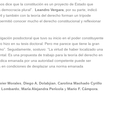
s dice que la constitución es un proyecto de Estado que
la democracia plural”.
Leandro Vergara
, por su parte, indicó
vil y también con la teoría del derecho forman un trípode
permitió conocer mucho el derecho constitucional y reflexionar
tigación posdoctoral que tuvo su inicio en el poder constituyente
o hizo en su tesis doctoral. Pero me parece que tiene la gran
iano”. Seguidamente, sostuvo: “La virtud de haber localizado una
ntal. Es una propuesta de trabajo para la teoría del derecho en
urídica emanada por una autoridad competente puede ser
stá en condiciones de desplazar una norma emanada
vier Morales
,
Diego A. Dolabjian
,
Carolina Machado Cyrillo
a Lombardo
,
María Alejandra Perícola
y
Mario F. Cámpora
.