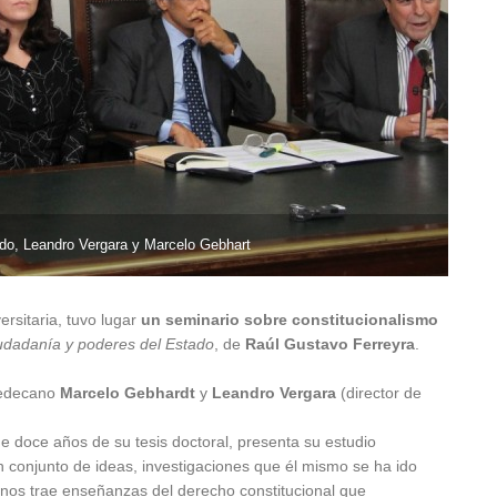
do, Leandro Vergara y Marcelo Gebhart
rsitaria, tuvo lugar
un seminario sobre constitucionalismo
udadanía y poderes del Estado
, de
Raúl Gustavo Ferreyra
.
icedecano
Marcelo Gebhardt
y
Leandro Vergara
(director de
 doce años de su tesis doctoral, presenta su estudio
n conjunto de ideas, investigaciones que él mismo se ha ido
“nos trae enseñanzas del derecho constitucional que