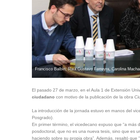
Francisco Balbìn, Raúl Gustavo Ferreyra, Carolina Macha
El pasado 27 de marzo, en el Aula 1 de Extensión Unive
ciudadano
con motivo de la publicación de la obra
Ci
La introducción de la jornada estuvo en manos del v
Posgrado).
En primer término, el vicedecano expuso que “a más de
posdoctoral, que no es una nueva tesis, sino que es u
haciendo sobre su propia obra”. Además, resaltó que 