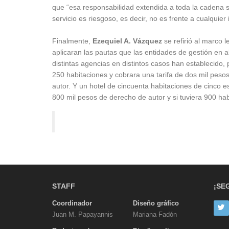
que “esa responsabilidad extendida a toda la cadena s
servicio es riesgoso, es decir, no es frente a cualquier
Finalmente,
Ezequiel A. Vázquez
se refirió al marco 
aplicaran las pautas que las entidades de gestión en 
distintas agencias en distintos casos han establecido,
250 habitaciones y cobrara una tarifa de dos mil peso
autor. Y un hotel de cincuenta habitaciones de cinco e
800 mil pesos de derecho de autor y si tuviera 900 ha
STAFF
¡SE
Coordinador
Diseño gráfico
Juan M. Papayannis
Mariana Fadón