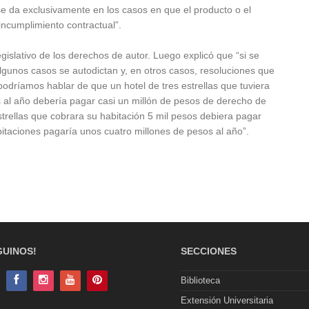
e da exclusivamente en los casos en que el producto o el
 incumplimiento contractual”.
legislativo de los derechos de autor. Luego explicó que “si se
algunos casos se autodictan y, en otros casos, resoluciones que
 podríamos hablar de que un hotel de tres estrellas que tuviera
s al año debería pagar casi un millón de pesos de derecho de
strellas que cobrara su habitación 5 mil pesos debiera pagar
bitaciones pagaría unos cuatro millones de pesos al año”.
GUINOS!
SECCIONES
Biblioteca
Extensión Universitaria