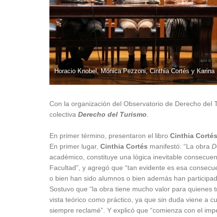
Horacio Knobel, Mónica Pezzoni, Cinthia Cortés y Karina 
Con la organización del Observatorio de Derecho del Tu
colectiva
Derecho del Turismo
.
En primer término, presentaron el libro
Cinthia Corté
En primer lugar,
Cinthia Cortés
manifestó: “La obra
D
académico, constituye una lógica inevitable consecuen
Facultad”, y agregó que “tan evidente es esa consecue
o bien han sido alumnos o bien además han participad
Sostuvo que “la obra tiene mucho valor para quienes t
vista teórico como práctico, ya que sin duda viene a cu
siempre reclamé”. Y explicó que “comienza con el impe