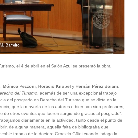
M. Barreiro
rismo, el 4 de abril en el Salón Azul se presentó la obra
s
,
Mónica Pezzoni
,
Horacio Knobel
y
Hernán Pérez Boiani
.
erecho del Turismo
, además de ser una excepcional trabajo
cia del posgrado en Derecho del Turismo que se dicta en la
ncia, que la mayoría de los autores o bien han sido profesores,
o de otros eventos que fueron surgiendo gracias al posgrado”.
rabajamos diariamente en la actividad, tanto desde el punto de
brir, de alguna manera, aquella falta de bibliografía que
cable trabajo de la doctora Graciela Güidi cuando indaga la