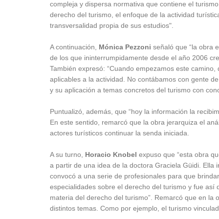
compleja y dispersa normativa que contiene el turismo 
derecho del turismo, el enfoque de la actividad turístic
transversalidad propia de sus estudios".
A continuación,
Mónica Pezzoni
señaló que “la obra 
de los que ininterrumpidamente desde el año 2006 cre
También expresó: “Cuando empezamos este camino, deb
aplicables a la actividad. No contábamos con gente de
y su aplicación a temas concretos del turismo con cono
Puntualizó, además, que “hoy la información la recib
En este sentido, remarcó que la obra jerarquiza el aná
actores turísticos continuar la senda iniciada.
A su turno,
Horacio Knobel
expuso que “esta obra q
a partir de una idea de la doctora Graciela Güidi. Ell
convocó a una serie de profesionales para que brindar
especialidades sobre el derecho del turismo y fue así
materia del derecho del turismo”. Remarcó que en la o
distintos temas. Como por ejemplo, el turismo vinculado