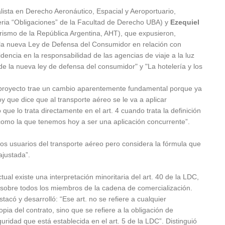
lista en Derecho Aeronáutico, Espacial y Aeroportuario,
teria “Obligaciones” de la Facultad de Derecho UBA) y
Ezequiel
rismo de la República Argentina, AHT), que expusieron,
e la nueva Ley de Defensa del Consumidor en relación con
idencia en la responsabilidad de las agencias de viaje a la luz
 de la nueva ley de defensa del consumidor" y "La hotelería y los
teproyecto trae un cambio aparentemente fundamental porque ya
oy que dice que al transporte aéreo se le va a aplicar
que lo trata directamente en el art. 4 cuando trata la definición
como la que tenemos hoy a ser una aplicación concurrente”.
 los usuarios del transporte aéreo pero considera la fórmula que
ajustada”.
tual existe una interpretación minoritaria del art. 40 de la LDC,
a sobre todos los miembros de la cadena de comercialización.
tacó y desarrolló: “Ese art. no se refiere a cualquier
pia del contrato, sino que se refiere a la obligación de
uridad que está establecida en el art. 5 de la LDC”. Distinguió