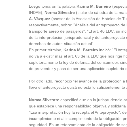
Luego tomaron la palabra
Karina M. Barreiro
(especia
INDAE),
Norma Silvestre
(titular de cátedra de la ma
A. Vázquez
(asesor de la Asociación de Hoteles de Tu
respectivamente, sobre: “Análisis del anteproyecto d
transporte aéreo de pasajeros", "El art. 40 LDC, su inc
de la interpretación jurisprudencial y del anteproyecto
derechos de autor: situación actual”.
En primer término,
Karina M. Barreiro
indicó: “El An
no va a existir más el art. 63 de la LDC que nos rige h
supletoriamente la ley de defensa del consumidor, sino 
de proveedor y pasa de ser una aplicación supletoria 
Por otro lado, reconoció “el avance de la protección a
lleva el anteproyecto quizá no está lo suficientemente 
Norma Silvestre
especificó que en la jurisprudencia ac
que establece una responsabilidad objetiva y solidari
“Esa interpretación hoy la recepta el Anteproyecto”, des
incumplimiento ni al incumplimiento de la obligación pro
seguridad. Es un reforzamiento de la obligación de seg