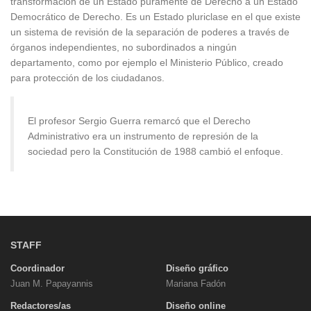
transformación de un Estado puramente de Derecho a un Estado
Democrático de Derecho. Es un Estado pluriclase en el que existe
un sistema de revisión de la separación de poderes a través de
órganos independientes, no subordinados a ningún
departamento, como por ejemplo el Ministerio Público, creado
para protección de los ciudadanos.
El profesor Sergio Guerra remarcó que el Derecho
Administrativo era un instrumento de represión de la
sociedad pero la Constitución de 1988 cambió el enfoque.
STAFF
Coordinador
Diseño gráfico
Juan M. Papayannis
Mariana Fadón
Redactores/as
Diseño online