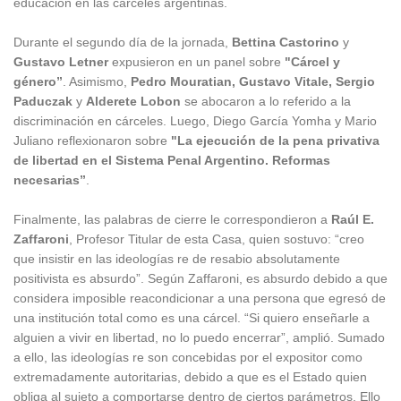
educación en las cárceles argentinas.
Durante el segundo día de la jornada,
Bettina Castorino
y
Gustavo Letner
expusieron en un panel sobre
"Cárcel y
género”
. Asimismo,
Pedro Mouratian, Gustavo Vitale, Sergio
Paduczak
y
Alderete Lobon
se abocaron a lo referido a la
discriminación en cárceles. Luego, Diego García Yomha y Mario
Juliano reflexionaron sobre
"La ejecución de la pena privativa
de libertad en el Sistema Penal Argentino. Reformas
necesarias”
.
Finalmente, las palabras de cierre le correspondieron a
Raúl E.
Zaffaroni
, Profesor Titular de esta Casa, quien sostuvo: “creo
que insistir en las ideologías re de resabio absolutamente
positivista es absurdo”. Según Zaffaroni, es absurdo debido a que
considera imposible reacondicionar a una persona que egresó de
una institución total como es una cárcel. “Si quiero enseñarle a
alguien a vivir en libertad, no lo puedo encerrar”, amplió. Sumado
a ello, las ideologías re son concebidas por el expositor como
extremadamente autoritarias, debido a que es el Estado quien
obliga al sujeto a comportarse dentro de ciertos parámetros. Ello