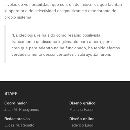
niveles de vulnerabilidad, que son, en definitiva, los que facilitan
la operatoria de selectividad estigmatizante y deteriorante del
propio sistema.
“La ideología re ha sido como resabio positivista
francamente un discurso legitimante para afuera, pero
creo que para adentro no ha funcionado, ha tenido efectos
verdaderamente desconcertantes”, subrayó Zaffaroni.
STAFF
Coordinador
Diseño gráfico
Juan M. Papayannis
Mariana Fadón
Redactores/as
Diseño online
Lucas M. Repetto
Federico Lago