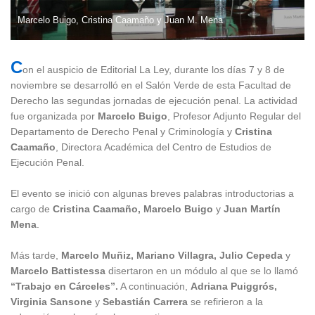
Marcelo Buigo, Cristina Caamaño y Juan M. Mena
C
on el auspicio de Editorial La Ley, durante los días 7 y 8 de
noviembre se desarrolló en el Salón Verde de esta Facultad de
Derecho las segundas jornadas de ejecución penal. La actividad
fue organizada por
Marcelo Buigo
, Profesor Adjunto Regular del
Departamento de Derecho Penal y Criminología y
Cristina
Caamaño
, Directora Académica del Centro de Estudios de
Ejecución Penal.
El evento se inició con algunas breves palabras introductorias a
cargo de
Cristina Caamaño, Marcelo Buigo
y
Juan Martín
Mena
.
Más tarde,
Marcelo Muñiz, Mariano Villagra, Julio Cepeda
y
Marcelo Battistessa
disertaron en un módulo al que se lo llamó
“Trabajo en Cárceles”.
A continuación,
Adriana Puiggrós,
Virginia Sansone
y
Sebastián Carrera
se refirieron a la