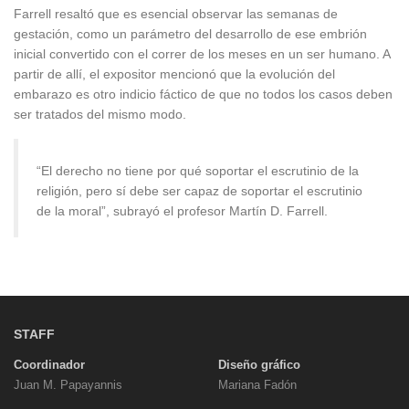
Farrell resaltó que es esencial observar las semanas de
gestación, como un parámetro del desarrollo de ese embrión
inicial convertido con el correr de los meses en un ser humano. A
partir de allí, el expositor mencionó que la evolución del
embarazo es otro indicio fáctico de que no todos los casos deben
ser tratados del mismo modo.
“El derecho no tiene por qué soportar el escrutinio de la
religión, pero sí debe ser capaz de soportar el escrutinio
de la moral”, subrayó el profesor Martín D. Farrell.
STAFF
Coordinador
Diseño gráfico
Juan M. Papayannis
Mariana Fadón