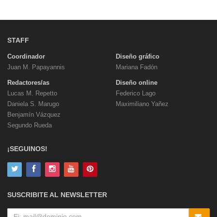
STAFF
Coordinador
Diseño gráfico
Juan M. Papayannis
Mariana Fadón
Redactores/as
Diseño online
Lucas M. Repetto
Federico Lago
Daniela S. Marugo
Maximiliano Yañez
Benjamín Vázquez
Segundo Rueda
¡SEGUINOS!
SUSCRIBITE AL NEWSLETTER