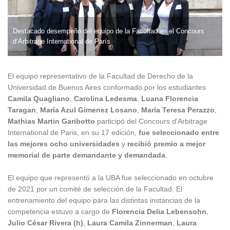
Destacado desempeño del equipo de la Facultad en el Concours
d’Arbitrage International de París
El equipo representativo de la Facultad de Derecho de la
Universidad de Buenos Aires conformado por los estudiantes
Camila Quagliano
,
Carolina Ledesma
,
Luana Florencia
Taragan
,
María Azul Gimenez Losano
,
María Teresa Perazzo
,
Mathias Martin Garibotto
participó del Concours d'Arbitrage
International de Paris, en su 17 edición,
fue seleccionado entre
las mejores ocho universidades
y
recibió premio a mejor
memorial de parte demandante y demandada
.
El equipo que representó a la UBA fue seleccionado en octubre
de 2021 por un comité de selección de la Facultad. El
entrenamiento del equipo para las distintas instancias de la
competencia estuvo a cargo de
Florencia Delia Lebensohn
,
Julio César Rivera (h)
,
Laura Camila Zinnerman
,
Laura