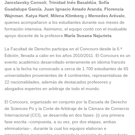
Jaroslavsky Consoli
,
Trinidad Inés Basaldúa
,
Sofía
Guadalupe García
,
Juan Ignacio Amado Aranda
,
Florencia
Wajnman
,
Katya Hartl
,
Milena Klimberg
y
Mercedes Arévalo
,
quienes acompañaron a los estudiantes durante sus meses de
formación intensiva. Asimismo, el equipo contó con el invaluable
apoyo docente de la profesora
María Susana
Najurieta
.
La Facultad de Derecho participa en el Concours desde la 6.ª
Edición, llevada a cabo en los años 2010/2011. El Concours es un
evento académico desarrollado enteramente en idioma francés
que a la fecha ha convocado a cerca de 1.700 estudiantes de 65
universidades provenientes de 4 continentes, representativas de
22 nacionalidades, además de destacados profesores y
abogados expertos en arbitraje de todo el mundo.
El Concours, organizado en conjunto por la Escuela de Derecho
de Sciences Po y la Corte de Arbitraje de la Cámara de Comercio
Internacional (CCI), se desarrolla en dos fases: (i) una primera
fase escrita –compuesta, a su vez, por dos etapas, ambas
eliminatorias–, durante la cual los equipos elaboran e
intercambian memoriales asumiendo la posición de demandante