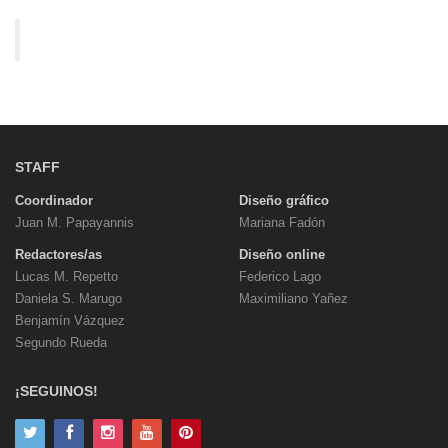
STAFF
Coordinador
Diseño gráfico
Juan M. Papayannis
Mariana Fadón
Redactores/as
Diseño online
Lucas M. Repetto
Federico Lago
Daniela S. Marugo
Maximiliano Yañez
Benjamín Vázquez
Segundo Rueda
¡SEGUINOS!