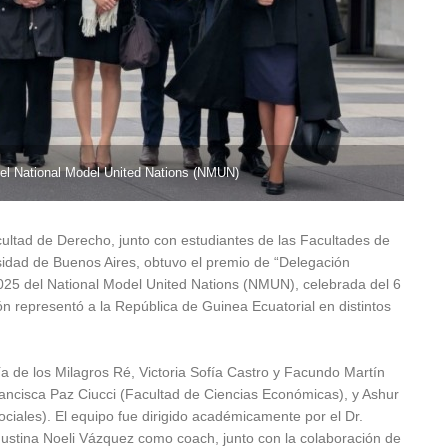
 el National Model United Nations (NMUN)
ultad de Derecho, junto con estudiantes de las Facultades de
sidad de Buenos Aires, obtuvo el premio de “Delegación
 2025 del National Model United Nations (NMUN), celebrada del 6
ón representó a la República de Guinea Ecuatorial en distintos
ía de los Milagros Ré, Victoria Sofía Castro y Facundo Martín
rancisca Paz Ciucci (Facultad de Ciencias Económicas), y Ashur
ciales). El equipo fue dirigido académicamente por el Dr.
stina Noeli Vázquez como coach, junto con la colaboración de