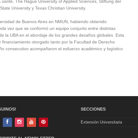
santé, The Hague University of Applied Sciences, Stiftung der
tate University y Texas Christian University.
niversidad de Buenos Aires en NMUN, habiendo obtenido
nda vez que se conformó un equipo conjunto entre distintas
o de la UBA en el abordaje de los grandes desafíos globales. Esta
o y financiamiento otorgado tanto por la Facultad de Derecho
año consecutivo acompañaron el esfuerzo académico y logístico
GUINOS!
SECCIONES
Extensión Universitaria