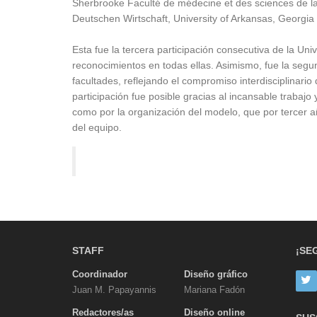
Sherbrooke Faculté de médecine et des sciences de la 
Deutschen Wirtschaft, University of Arkansas, Georgia S
Esta fue la tercera participación consecutiva de la U
reconocimientos en todas ellas. Asimismo, fue la segu
facultades, reflejando el compromiso interdisciplinari
participación fue posible gracias al incansable trabaj
como por la organización del modelo, que por tercer 
del equipo.
STAFF
¡SE
Coordinador
Diseño gráfico
Juan M. Papayannis
Mariana Fadón
Redactores/as
Diseño online