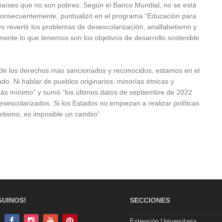
 países que no son pobres. Según el Banco Mundial, no se está
Consecuentemente, puntualizó en el programa “Educación para
o revertir los problemas de desescolarización, analfabetismo y
ente lo que tenemos son los objetivos de desarrollo sostenible
de los derechos más sancionados y reconocidos, estamos en el
do. Ni hablar de pueblos originarios, minorías étnicas y
más mínimo” y sumó “los últimos datos de septiembre de 2022
escolarizados. Si los Estados no empiezan a realizar políticas
betismo, es imposible un cambio”.
GUINOS!
SECCIONES
Extensión Universitaria