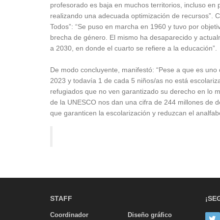
profesorado es baja en muchos territorios, incluso en
realizando una adecuada optimización de recursos”. 
Todos”: “Se puso en marcha en 1960 y tuvo por objetiv
brecha de género. El mismo ha desaparecido y actualm
a 2030, en donde el cuarto se refiere a la educación”.
De modo concluyente, manifestó: “Pese a que es uno 
2023 y todavía 1 de cada 5 niños/as no está escolariza
refugiados que no ven garantizado su derecho en lo 
de la UNESCO nos dan una cifra de 244 millones de des
que garanticen la escolarización y reduzcan el analfa
STAFF
¡SE
Coordinador
Diseño gráfico