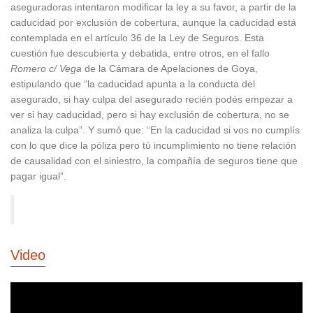
aseguradoras intentaron modificar la ley a su favor, a partir de la
caducidad por exclusión de cobertura, aunque la caducidad está
contemplada en el artículo 36 de la Ley de Seguros. Esta
cuestión fue descubierta y debatida, entre otros, en el fallo
Romero c/ Vega
de la Cámara de Apelaciones de Goya,
estipulando que “la caducidad apunta a la conducta del
asegurado, si hay culpa del asegurado recién podés empezar a
ver si hay caducidad, pero si hay exclusión de cobertura, no se
analiza la culpa”. Y sumó que: “En la caducidad si vos no cumplís
con lo que dice la póliza pero tú incumplimiento no tiene relación
de causalidad con el siniestro, la compañía de seguros tiene que
pagar igual”.
Video