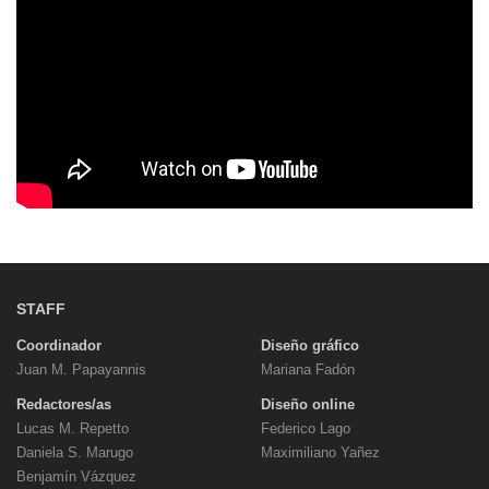
STAFF
Coordinador
Diseño gráfico
Juan M. Papayannis
Mariana Fadón
Redactores/as
Diseño online
Lucas M. Repetto
Federico Lago
Daniela S. Marugo
Maximiliano Yañez
Benjamín Vázquez