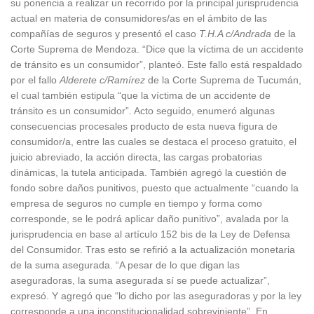
su ponencia a realizar un recorrido por la principal jurisprudencia
actual en materia de consumidores/as en el ámbito de las
compañías de seguros y presentó el caso
T.H.A c/Andrada
de la
Corte Suprema de Mendoza. “Dice que la víctima de un accidente
de tránsito es un consumidor”, planteó. Este fallo está respaldado
por el fallo
Alderete c/Ramírez
de la Corte Suprema de Tucumán,
el cual también estipula “que la víctima de un accidente de
tránsito es un consumidor”. Acto seguido, enumeró algunas
consecuencias procesales producto de esta nueva figura de
consumidor/a, entre las cuales se destaca el proceso gratuito, el
juicio abreviado, la acción directa, las cargas probatorias
dinámicas, la tutela anticipada. También agregó la cuestión de
fondo sobre daños punitivos, puesto que actualmente “cuando la
empresa de seguros no cumple en tiempo y forma como
corresponde, se le podrá aplicar daño punitivo”, avalada por la
jurisprudencia en base al artículo 152 bis de la Ley de Defensa
del Consumidor. Tras esto se refirió a la actualización monetaria
de la suma asegurada. “A pesar de lo que digan las
aseguradoras, la suma asegurada sí se puede actualizar”,
expresó. Y agregó que “lo dicho por las aseguradoras y por la ley
corresponde a una inconstitucionalidad sobreviniente”. En