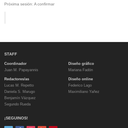
Próxima sesión: A confirmar
STAFF
Coordinador
Diseño gráfico
Juan M. Papayannis
Mariana Fadón
Redactores/as
Diseño online
Lucas M. Repetto
Federico Lago
Daniela S. Marugo
Maximiliano Yañez
Benjamín Vázquez
Segundo Rueda
¡SEGUINOS!