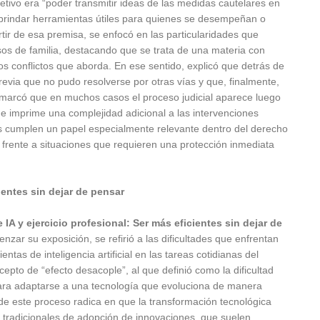
etivo era “poder transmitir ideas de las medidas cautelares en
do brindar herramientas útiles para quienes se desempeñan o
ir de esa premisa, se enfocó en las particularidades que
os de familia, destacando que se trata de una materia con
los conflictos que aborda. En ese sentido, explicó que detrás de
previa que no pudo resolverse por otras vías y que, finalmente,
remarcó que en muchos casos el proceso judicial aparece luego
ue imprime una complejidad adicional a las intervenciones
res cumplen un papel especialmente relevante dentro del derecho
 frente a situaciones que requieren una protección inmediata
ientes sin dejar de pensar
IA y ejercicio profesional: Ser más eficientes sin dejar de
enzar su exposición, se refirió a las dificultades que enfrentan
tas de inteligencia artificial en las tareas cotidianas del
cepto de “efecto desacople”, al que definió como la dificultad
 para adaptarse a una tecnología que evoluciona de manera
 de este proceso radica en que la transformación tecnológica
tradicionales de adopción de innovaciones, que suelen