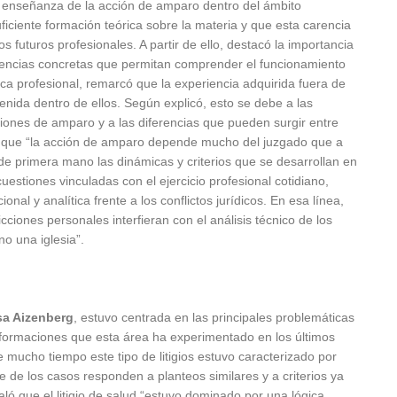
a enseñanza de la acción de amparo dentro del ámbito
iciente formación teórica sobre la materia y que esta carencia
s futuros profesionales. A partir de ello, destacó la importancia
iencias concretas que permitan comprender el funcionamiento
tica profesional, remarcó que la experiencia adquirida fuera de
enida dentro de ellos. Según explicó, esto se debe a las
ciones de amparo y a las diferencias que pueden surgir entre
uvo que “la acción de amparo depende mucho del juzgado que a
de primera mano las dinámicas y criterios que se desarrollan en
estiones vinculadas con el ejercicio profesional cotidiano,
al y analítica frente a los conflictos jurídicos. En esa línea,
ciones personales interfieran con el análisis técnico de los
o una iglesia”.
sa Aizenberg
, estuvo centrada en las principales problemáticas
ansformaciones que esta área ha experimentado en los últimos
 mucho tiempo este tipo de litigios estuvo caracterizado por
 de los casos responden a planteos similares y a criterios ya
aló que el litigio de salud “estuvo dominado por una lógica