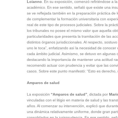
Loianno
. En su exposición, comenzó refiriéndose a l
académico. En ese sentido, señaló que existe una insuf
se ve reflejada también en la preparación práctica de lo
de complementar la formación universitaria con exper
real de este tipo de procesos judiciales. Sobre la prác
los tribunales no posee el mismo valor que aquella obt
particularidades que presenta la tramitación de las ac
distintos órganos jurisdiccionales. Al respecto, sost
uno le toca”, enfatizando así la necesidad de conocer 
cada ámbito judicial. Asimismo, se detuvo en algunas cu
destacando la importancia de mantener una actitud racion
recomendó actuar con prudencia y evitar que las convic
casos. Sobre este punto manifestó: “Esto es derecho, n
Amparos de salud
La exposición
“Amparos de salud”
, dictada por
Mari
vinculadas con el litigio en materia de salud y las tr
años. Al comenzar su intervención, explicó que durante
una dinámica relativamente uniforme, donde gran parte
consolidados en la jurisprudencia. En ese sentido, señ