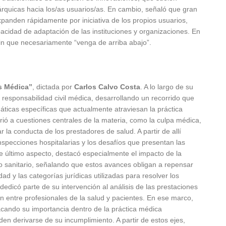
rárquicas hacia los/as usuarios/as. En cambio, señaló que gran
 expanden rápidamente por iniciativa de los propios usuarios,
idad de adaptación de las instituciones y organizaciones. En
in que necesariamente “venga de arriba abajo”.
s Médica”
, dictada por
Carlos Calvo Costa
. A lo largo de su
 responsabilidad civil médica, desarrollando un recorrido que
ticas específicas que actualmente atraviesan la práctica
firió a cuestiones centrales de la materia, como la culpa médica,
uar la conducta de los prestadores de salud. A partir de allí
nspecciones hospitalarias y los desafíos que presentan las
e último aspecto, destacó especialmente el impacto de la
to sanitario, señalando que estos avances obligan a repensar
dad y las categorías jurídicas utilizadas para resolver los
dedicó parte de su intervención al análisis de las prestaciones
n entre profesionales de la salud y pacientes. En ese marco,
tacando su importancia dentro de la práctica médica
n derivarse de su incumplimiento. A partir de estos ejes,