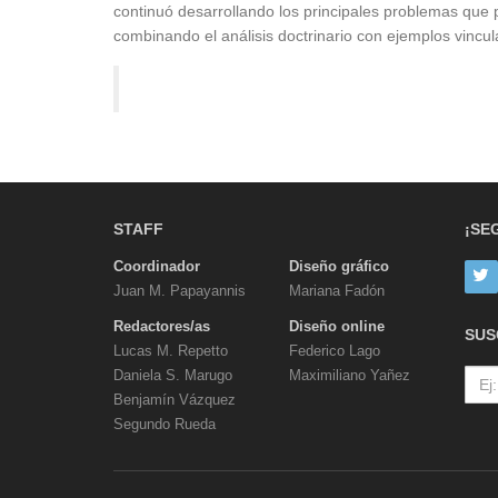
continuó desarrollando los principales problemas que p
combinando el análisis doctrinario con ejemplos vincula
STAFF
¡SE
Coordinador
Diseño gráfico
Juan M. Papayannis
Mariana Fadón
Redactores/as
Diseño online
SUS
Lucas M. Repetto
Federico Lago
Daniela S. Marugo
Maximiliano Yañez
Benjamín Vázquez
Segundo Rueda