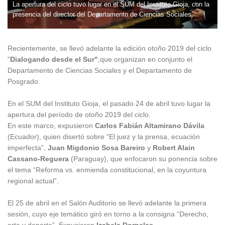
La apertura del ciclo tuvo lugar en el SUM del Instituto Gioja, con la
presencia del director del Departamento de Ciencias Sociales.
Recientemente, se llevó adelante la edición otoño 2019 del ciclo
"
Dialogando desde el Sur"
,que organizan en conjunto el
Departamento de Ciencias Sociales y el Departamento de
Posgrado.
En el SUM del Instituto Gioja, el pasado 24 de abril tuvo lugar la
apertura del período de otoño 2019 del ciclo.
En este marco, expusieron
Carlos Fabián Altamirano Dávila
(Ecuador), quien disertó sobre “El juez y la prensa, ecuación
imperfecta”,
Juan Migdonio Sosa Bareiro
y
Robert Alain
Cassano-Reguera
(Paraguay), que enfocaron su ponencia sobre
el tema “Reforma vs. enmienda constitucional, en la coyuntura
regional actual”.
El 25 de abril en el Salón Auditorio se llevó adelante la primera
sesión, cuyo eje temático giró en torno a la consigna “Derecho,
arte y deporte”. Expusieron
Izabela Dornelas