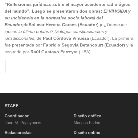
“Reflexiones jurídicas sobre el mayor accidente radiológico
del mundo”. Luego se presentaron dos obras:
El VIH/SIDA y
su incidencia en la normativa socio laboral del
Ecuador
,de
Solimar Herrera Garcés (Ecuador)
y
¿
Tienen los
jueces la última palabra? Diálogos constitucionales y
jurisdiccionales
, de
Paul Córdova Vinueza
(Ecuador). La primera
fue presentada por
Fabricio Segovia Betancourt (Ecuador)
y la
segunda por
Raúl Gustavo Ferreyra
(UBA).
STAFF
Coordinador
Diseño gráfico
Juan M. Papayannis
Mariana Fadón
Redactores/as
Diseño online