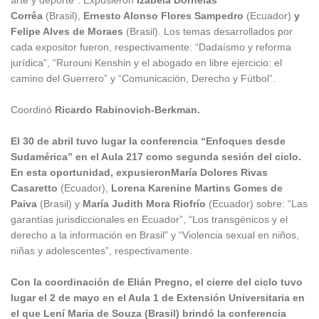
Corrêa
(Brasil),
Ernesto Alonso Flores Sampedro
(Ecuador)
y
Felipe Alves de Moraes
(Brasil). Los temas desarrollados por
cada expositor fueron, respectivamente: “Dadaísmo y reforma
jurídica”, “Rurouni Kenshin y el abogado en libre ejercicio: el
camino del Guerrero” y “Comunicación, Derecho y Fútbol”.
Coordinó
Ricardo Rabinovich-Berkman.
El 30 de abril tuvo lugar la conferencia “Enfoques desde
Sudamérica” en el Aula 217 como segunda sesión del ciclo.
En esta oportunidad, expusieron
María Dolores Rivas
Casaretto
(Ecuador),
Lorena Karenine Martins Gomes de
Paiva
(Brasil) y
María Judith Mora Riofrío
(Ecuador) sobre: “Las
garantías jurisdiccionales en Ecuador”, “Los transgénicos y el
derecho a la información en Brasil” y “Violencia sexual en niños,
niñas y adolescentes”, respectivamente.
Con la coordinación de
Elián Pregno
, el cierre del ciclo tuvo
lugar el 2 de mayo en el Aula 1 de Extensión Universitaria en
el que
Lení Maria de Souza (
Brasil) brindó la conferencia