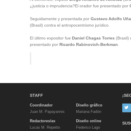
¿justicia o imprudencia?El orador fue presentado por
Seguidamente y presentada por
Gustavo Adolfo Uñ
(Brasil) contra el antropocentrismo jurídico.
El último expositor fue
Daniel Chagas Torres
(Brasil)
presentado por
Ricardo Rabinovich-Berkman
.
STAFF
¡SE
Coordinador
Diseño gráfico
Juan M. Papayannis
Mariana Fadón
Redactores/as
Diseño online
SUS
Lucas M. Repetto
Federico Lago