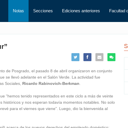
Notas
Secciones
Ediciones anteriores
Facultad 
ur”
S
to de Posgrado, el pasado 8 de abril organizaron en conjunto
e se llevó adelante en el Salón Verde. La actividad fue
as Sociales,
Ricardo Rabinovich-Berkman
.
ue “hemos tenido representados en este ciclo a más de veinte
s históricos y nos esperan todavía momentos notables. No solo
revé para el viernes que viene”. Luego, dio la bienvenida al
sil) acerca de los nuevos derechos del empleado doméstico: