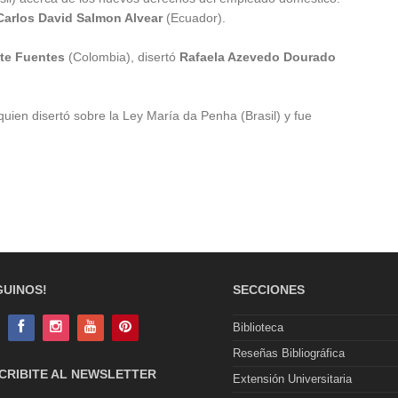
Carlos David Salmon Alvear
(Ecuador).
ate Fuentes
(Colombia), disertó
Rafaela Azevedo Dourado
 quien disertó sobre la Ley María da Penha (Brasil) y fue
GUINOS!
SECCIONES
Biblioteca
Reseñas Bibliográfica
CRIBITE AL NEWSLETTER
Extensión Universitaria