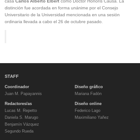
casa
Carlos Alberto Elbert
como Doctor Honoris Causa. La
distinción fue acordada en forma unánime por el Consejo
Universitario de la Universidad mencionada en una sesión
ordinaria llevada a cabo el 26 de octubre pasado.
STAFF
Coordinador
Diseño gráfico
Juan M. Papayannis
Mariana Fadón
Redactores/as
Diseño online
Lucas M. Repetto
Federico Lago
Daniela S. Marugo
Maximiliano Yañez
Benjamín Vázquez
Segundo Rueda