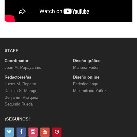
STAFF
Coordinador
Diseño gráfico
Juan M. Papayannis
Mariana Fadón
Redactores/as
Diseño online
Lucas M. Repetto
Federico Lago
Daniela S. Marugo
Maximiliano Yañez
Benjamín Vázquez
Segundo Rueda
¡SEGUINOS!