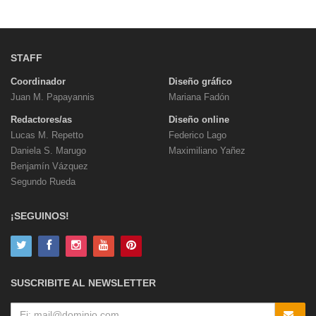
STAFF
Coordinador
Diseño gráfico
Juan M. Papayannis
Mariana Fadón
Redactores/as
Diseño online
Lucas M. Repetto
Federico Lago
Daniela S. Marugo
Maximiliano Yañez
Benjamín Vázquez
Segundo Rueda
¡SEGUINOS!
SUSCRIBITE AL NEWSLETTER