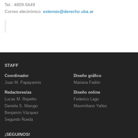
Tel.: 4809-5649
Correo electrónico:
extensio@derecho.uba.ar
STAFF
Coordinador
Diseño gráfico
Juan M. Papayannis
Mariana Fadón
Redactores/as
Diseño online
Lucas M. Repetto
Federico Lago
Daniela S. Marugo
Maximiliano Yañez
Benjamín Vázquez
Segundo Rueda
¡SEGUINOS!