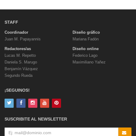
STAFF
Coordinador
Diseño gráfico
Juan M. Papayannis
Mariana Fadón
Redactores/as
Diseño online
Lucas M. Repetto
Federico Lago
Daniela S. Marugo
Maximiliano Yañez
Benjamín Vázquez
Segundo Rueda
¡SEGUINOS!
SUSCRIBITE AL NEWSLETTER