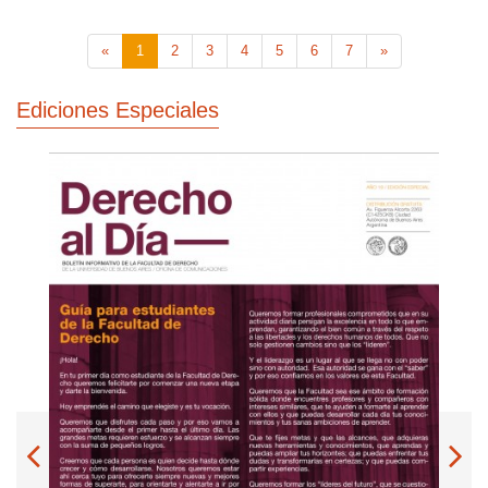
«
1
2
3
4
5
6
7
»
Ediciones Especiales